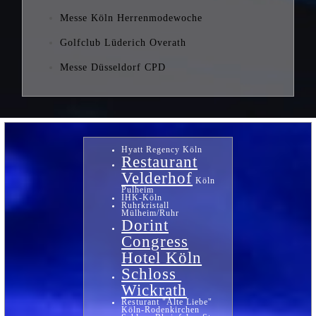
Messe Köln Herrenmodewoche
Golfclub Lüderich Overath
Messe Düsseldorf CPD
Hyatt Regency Köln
Restaurant
Velderhof
Köln
Pulheim
IHK-Köln
Ruhrkristall
Mülheim/Ruhr
Dorint
Congress
Hotel Köln
Schloss
Wickrath
Resturant "Alte Liebe"
Köln-Rodenkirchen