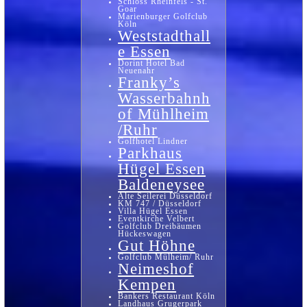
Schloss Rheinfels - St.
Goar
Marienburger Golfclub
Köln
Weststadthall
e Essen
Dorint Hotel Bad
Neuenahr
Franky’s
Wasserbahnh
of Mühlheim
/Ruhr
Golfhotel Lindner
Parkhaus
Hügel Essen
Baldeneysee
Alte Seilerei Düsseldorf
KM 747 / Düsseldorf
Villa Hügel Essen
Eventkirche Velbert
Golfclub Dreibäumen
Hückeswagen
Gut Höhne
Golfclub Mülheim/ Ruhr
Neimeshof
Kempen
Bankers Restaurant Köln
Landhaus Grugerpark