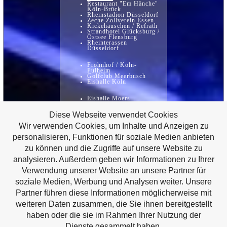
Restaurant "Em Hänche"
Köln-Brück
Rheinstadion Düsseldorf
Zeche Zollverein Essen
Kickehäuschen / Refrath
Strandhotel Glücksburg /
Ostsee Flensburg
Rheinterassen
Düsseldorf
Frohnhof / Köln-
Pulheim
Golfclub Meerbusch
Eishalle Köln
Eishalle Moers
Orangerie Kassel
Diese Webseite verwendet Cookies
Wir verwenden Cookies, um Inhalte und Anzeigen zu
Redoute / Bonn
personalisieren, Funktionen für soziale Medien anbieten
zu können und die Zugriffe auf unsere Website zu
Holiday Inn Airport /
Köln
analysieren. Außerdem geben wir Informationen zu Ihrer
Veranstaltung DJ
Discjockey Referenzen
Verwendung unserer Website an unsere Partner für
Event Incentives Party
Messe Hochzeit
soziale Medien, Werbung und Analysen weiter. Unsere
Geburtstag Feier
Weihnachtsfeier
Partner führen diese Informationen möglicherweise mit
weiteren Daten zusammen, die Sie ihnen bereitgestellt
haben oder die sie im Rahmen Ihrer Nutzung der
Dienste gesammelt haben.