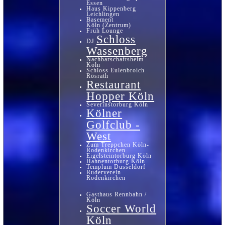
Essen
Haus Kippenberg
Leichlingen
Basement
Köln (Zentrum)
Früh Lounge
Schloss
DJ
Wassenberg
Nachbarschaftsheim
Köln
Schloss Eulenbroich
Rösrath
Restaurant
Hopper Köln
Severinstorburg Köln
Kölner
Golfclub -
West
Zum Treppchen Köln-
Rodenkirchen
Eigelsteintorburg Köln
Hahnentorburg Köln
Templum Düsseldorf
Ruderverein
Rodenkirchen
Gasthaus Rennbahn /
Köln
Soccer World
Köln